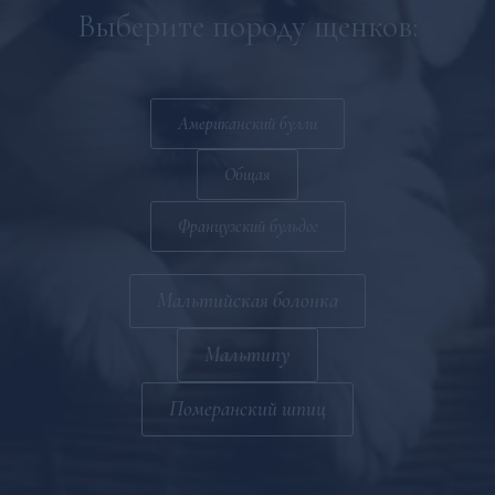
Мальтийская болонка
Выберите породу щенков:
Мальтипу
Общая
Американский булли
Общая
Французский бульдог
Мальтийская болонка
Мальтипу
Померанский шпиц