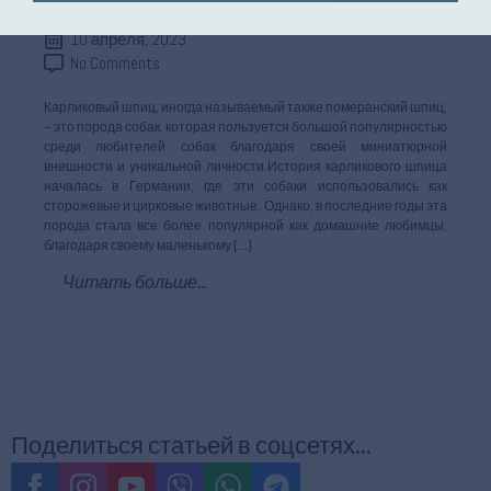
10 апреля, 2023
No Comments
Карликовый шпиц, иногда называемый также померанский шпиц,
– это порода собак, которая пользуется большой популярностью
среди любителей собак благодаря своей миниатюрной
внешности и уникальной личности.История карликового шпица
началась в Германии, где эти собаки использовались как
сторожевые и цирковые животные. Однако, в последние годы эта
порода стала все более популярной как домашние любимцы,
благодаря своему маленькому […]
Читать больше...
Поделиться статьей в соцсетях...