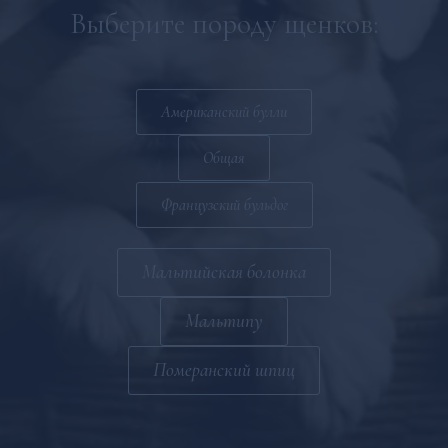
Мальтийская болонка
Выберите породу щенков:
Мальтипу
Общая
Американский булли
Общая
Французский бульдог
Мальтийская болонка
Мальтипу
Померанский шпиц